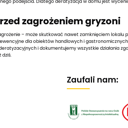
go podejścia. Dlatego deratyzacja w domu jest wycenian
rzed zagrożeniem gryzoni
grożenie – może skutkować nawet zamknięciem lokalu pr
prewencyjne dla obiektów handlowych i gastronomicznych
eratyzacyjnych i dokumentujemy wszystkie działania zgo
 dziś.
Zaufali nam: