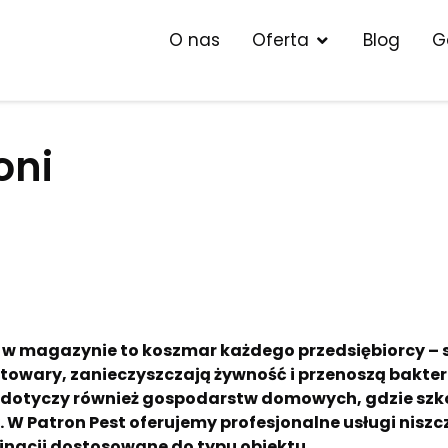
O nas
Oferta
Blog
G
oni
 w magazynie to koszmar każdego przedsiębiorcy – 
zą towary, zanieczyszczają żywność i przenoszą bakte
m dotyczy również gospodarstw domowych, gdzie szk
. W Patron Pest oferujemy profesjonalne usługi nisz
nacji dostosowane do typu obiektu.