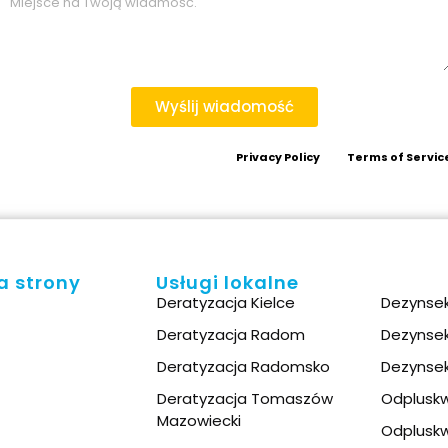
Wyślij wiadomość
te is protected by reCAPTCHA and the Google
Privacy Policy
and
Terms of Servic
a strony
Usługi lokalne
Deratyzacja Kielce
Dezynsek
Deratyzacja Radom
Dezynse
Deratyzacja Radomsko
Dezynse
Deratyzacja Tomaszów
Odpluskw
Mazowiecki​
Odplusk