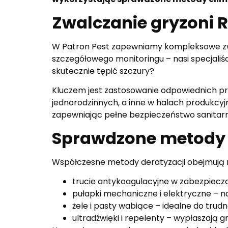
Zwalczanie gryzoni 
W Patron Pest zapewniamy kompleksowe zwa
szczegółowego monitoringu – nasi specjaliśc
skutecznie tępić szczury?
Kluczem jest zastosowanie odpowiednich pre
jednorodzinnych, a inne w halach produkcyj
zapewniając pełne bezpieczeństwo sanitar
Sprawdzone metody w
Współczesne metody deratyzacji obejmują r
trucie antykoagulacyjne w zabezpiecz
pułapki mechaniczne i elektryczne – 
żele i pasty wabiące – idealne do trud
ultradźwięki i repelenty – wypłaszają 