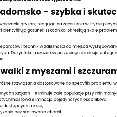
Radomsko – szybka i skut
lczanie gryzoni, reagując na zgłoszenia w trybie piln
i identyfikują gatunek szkodnika, określają skalę problem
paratów i technik w zależności od miejsca występowania
nych. Dezynfekcja szczurów po zabiegu eliminuje patogen
ne.
alki z myszami i szczura
óżne rozwiązania dostosowane do specyfiki problemu, w
onych stacjach – eliminuje całe populacje przy minimaln
natychmiastowa eliminacja pojedynczych osobników;
no dostępnych miejsc;
gryzonie bez stosowania chemii.