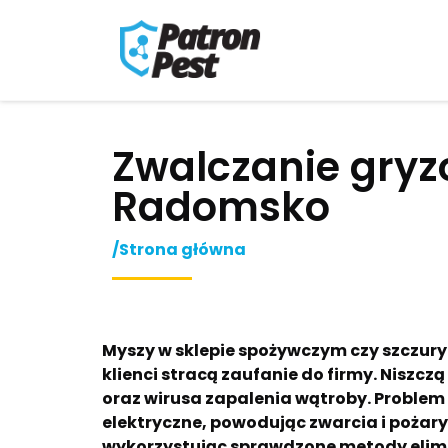
Zwalczanie gryz
Radomsko
/Strona główna
Myszy w sklepie spożywczym czy szczury
klienci stracą zaufanie do firmy. Niszc
oraz wirusa zapalenia wątroby. Proble
elektryczne, powodując zwarcia i pożary
wykorzystując sprawdzone metody elimi