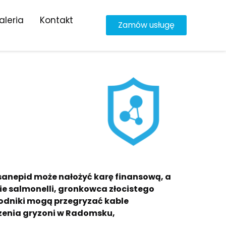
aleria
Kontakt
Zamów usługę
sanepid może nałożyć karę finansową, a
rie salmonelli, gronkowca złocistego
odniki mogą przegryzać kable
czenia gryzoni w Radomsku,