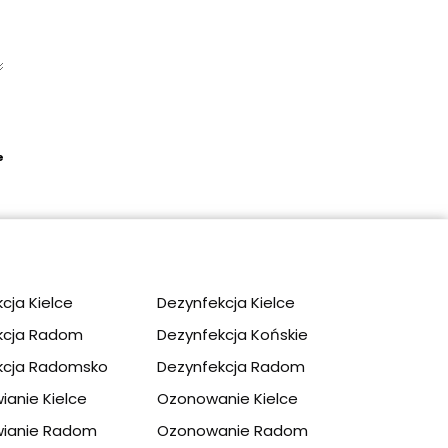
e
apply.
cja Kielce
Dezynfekcja Kielce
kcja Radom
Dezynfekcja Końskie​
kcja Radomsko
Dezynfekcja Radom​
ianie Kielce
Ozonowanie Kielce
wianie Radom
Ozonowanie Radom