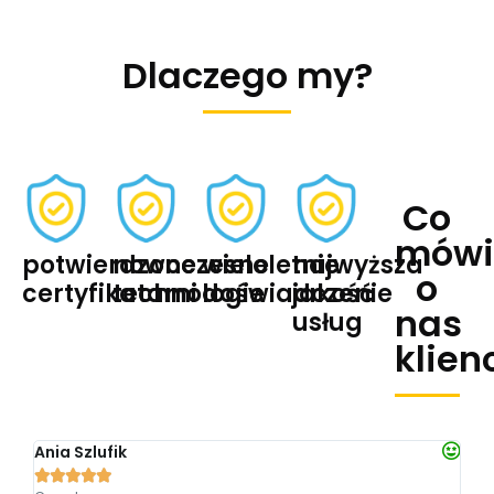
Dlaczego my?
Co
mówi
potwierdzone
nowoczesne
wieloletnie
najwyższa
o
certyfikatami
technologie
doświadczenie
jakość
nas
usług
klien
Ania Szlufik
Syl






