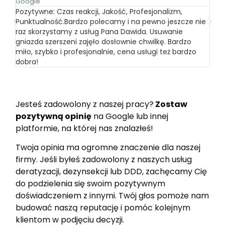
Google
Fixly
Pozytywne: Czas reakcji, Jakość, Profesjonalizm,
Rzet
Punktualność.Bardzo polecamy i na pewno jeszcze nie
skut
raz skorzystamy z usług Pana Dawida. Usuwanie
pol
gniazda szerszeni zajęło dosłownie chwilkę. Bardzo
miło, szybko i profesjonalnie, cena usługi też bardzo
dobra!
Jesteś zadowolony z naszej pracy?
Zostaw
pozytywną opinię
na Google lub innej
platformie, na której nas znalazłeś!
Twoja opinia ma ogromne znaczenie dla naszej
firmy. Jeśli byłeś zadowolony z naszych usług
deratyzacji, dezynsekcji lub DDD, zachęcamy Cię
do podzielenia się swoim pozytywnym
doświadczeniem z innymi. Twój głos pomoże nam
budować naszą reputację i pomóc kolejnym
klientom w podjęciu decyzji.