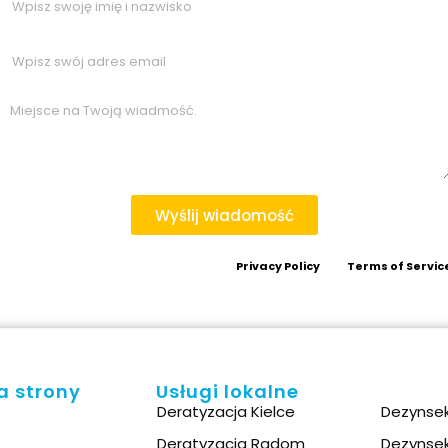
Wyślij wiadomość
te is protected by reCAPTCHA and the Google
Privacy Policy
and
Terms of Servic
a strony
Usługi lokalne
Deratyzacja Kielce
Dezynsek
Deratyzacja Radom
Dezynse