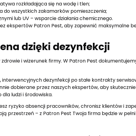
tywa rozkładająca się na wodę i tlen;
ra do wszystkich zakamarków pomieszczenia;
znymi lub UV – wsparcie działania chemicznego.
rzez ekspertów Patron Pest, aby zapewnić maksymalne be
ena dzięki dezynfekcji
zdrowie i wizerunek firmy. W Patron Pest dokumentujemy
h, interwencyjnych dezynfekcji po stałe kontrakty serw
nie dobierane przez naszych ekspertów, aby skutecznie e
la ludzi i środowiska.
sz ryzyko absencji pracowników, chronisz klientów i zape
swoją przestrzeń – z Patron Pest Twoja firma będzie w pełn