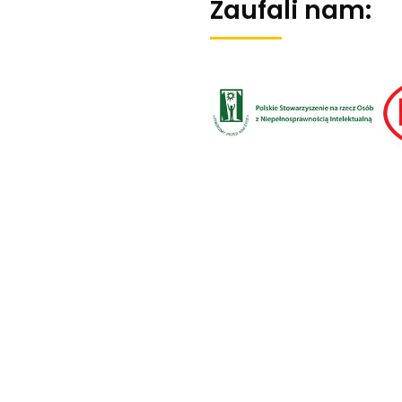
Zaufali nam:
Masz pytania?
Zostaw nam swoją wiadomość