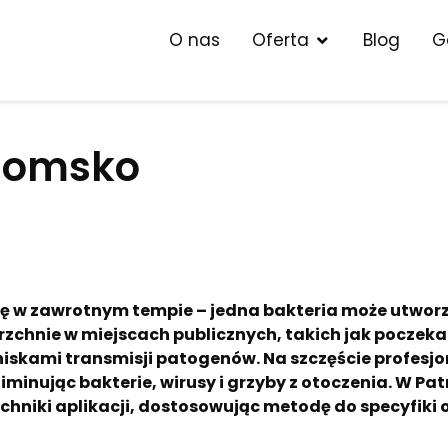
O nas
Oferta
Blog
G
domsko
 w zawrotnym tempie – jedna bakteria może utworzy
rzchnie w miejscach publicznych, takich jak poczekal
ogniskami transmisji patogenów. Na szczęście profe
iminując bakterie, wirusy i grzyby z otoczenia. W Pa
chniki aplikacji, dostosowując metodę do specyfiki 