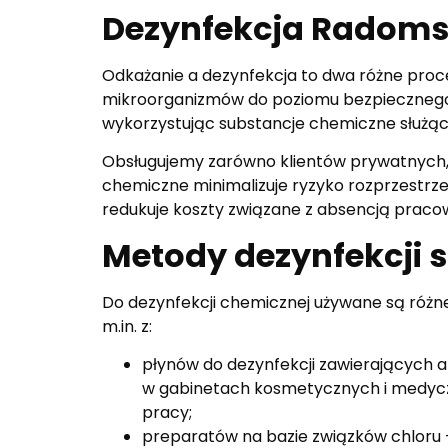
Dezynfekcja Radomsk
Odkażanie a dezynfekcja to dwa różne proces
mikroorganizmów do poziomu bezpiecznego dl
wykorzystując substancje chemiczne służąc
Obsługujemy zarówno klientów prywatnych, j
chemiczne minimalizuje ryzyko rozprzestrze
redukuje koszty związane z absencją praco
Metody dezynfekcji
Do dezynfekcji chemicznej używane są różne
m.in. z:
płynów do dezynfekcji zawierających a
w gabinetach kosmetycznych i medycz
pracy;
preparatów na bazie związków chloru –