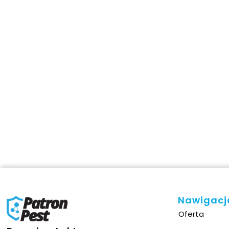
This si
Nawigacj
Oferta