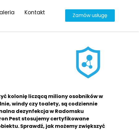
aleria
Kontakt
Zamów usługę
ć kolonię liczącą miliony osobników w
nie, windy czy toalety, są codziennie
sjonalna dezynfekcja w Radomsku
tron Pest stosujemy certyfikowane
obiektu. Sprawdź, jak możemy zwiększyć