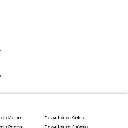
e
apply.
cja Kielce
Dezynfekcja Kielce
kcja Radom
Dezynfekcja Końskie​