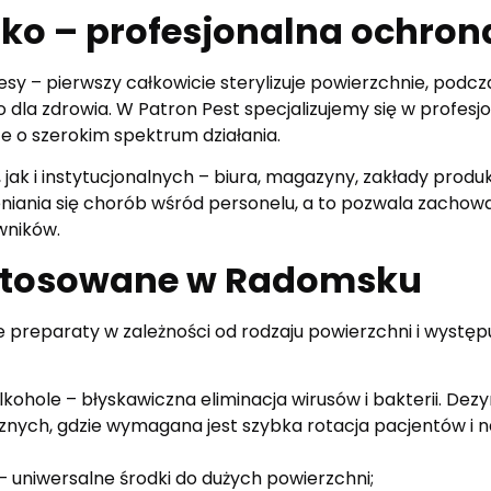
o – profesjonalna ochron
y – pierwszy całkowicie sterylizuje powierzchnie, podcza
a zdrowia. W Patron Pest specjalizujemy się w profesjo
e o szerokim spektrum działania.
ak i instytucjonalnych – biura, magazyny, zakłady produ
niania się chorób wśród personelu, a to pozwala zachować
wników.
 stosowane w Radomsku
 preparaty w zależności od rodzaju powierzchni i występu
lkohole – błyskawiczna eliminacja wirusów i bakterii. De
nych, gdzie wymagana jest szybka rotacja pacjentów i
 uniwersalne środki do dużych powierzchni;